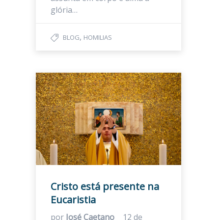
glória…
,
BLOG
HOMILIAS
Cristo está presente na
Eucaristia
por
José Caetano
12 de