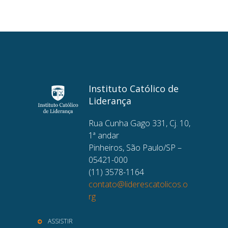
Instituto Católico de
Liderança
Rua Cunha Gago 331, Cj. 10,
1ª andar
Pinheiros, São Paulo/SP –
05421-000
(11) 3578-1164
contato@liderescatolicos.o
rg
ASSISTIR