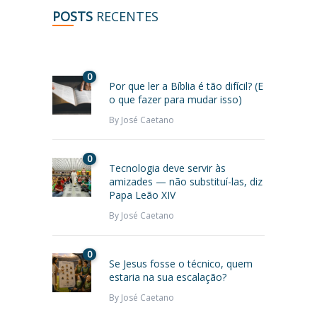
POSTS
RECENTES
0
Por que ler a Bíblia é tão difícil? (E
o que fazer para mudar isso)
By
José Caetano
0
Tecnologia deve servir às
amizades — não substituí-las, diz
Papa Leão XIV
By
José Caetano
0
Se Jesus fosse o técnico, quem
estaria na sua escalação?
By
José Caetano