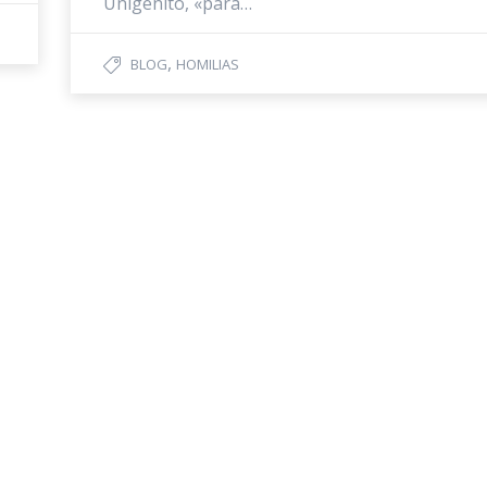
Unigênito, «para…
,
BLOG
HOMILIAS