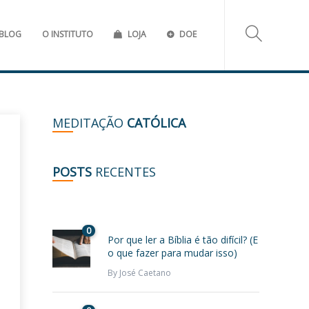
BLOG
O INSTITUTO
LOJA
DOE
MEDITAÇÃO
CATÓLICA
POSTS
RECENTES
0
Por que ler a Bíblia é tão difícil? (E
o que fazer para mudar isso)
By
José Caetano