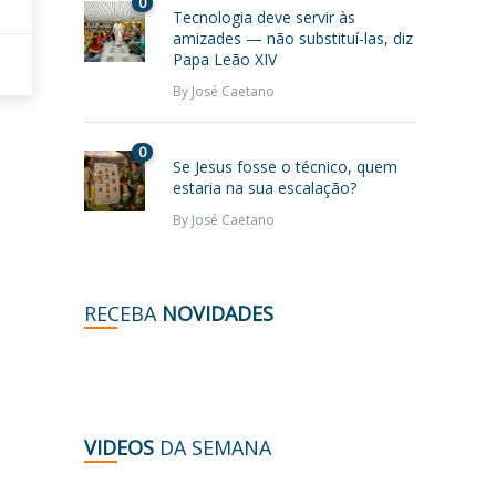
0
Tecnologia deve servir às
amizades — não substituí-las, diz
Papa Leão XIV
By
José Caetano
0
Se Jesus fosse o técnico, quem
estaria na sua escalação?
By
José Caetano
RECEBA
NOVIDADES
VIDEOS
DA SEMANA