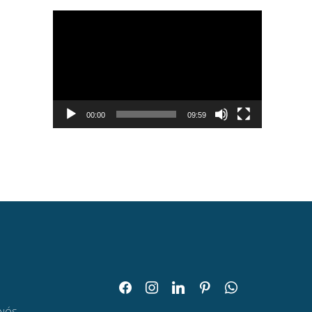
Tocador
de
vídeo
00:00
09:59
facebook
instagram
linkedin
pinterest
whatsapp
O