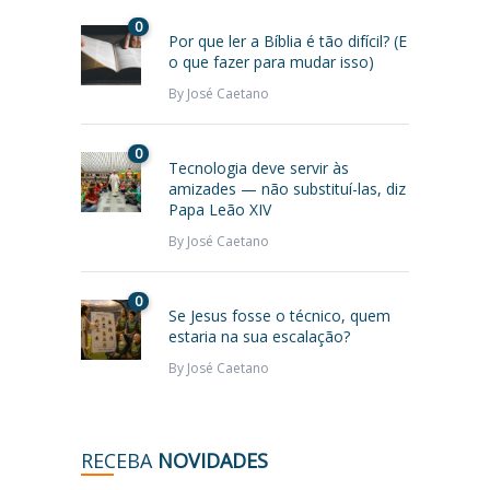
0
Por que ler a Bíblia é tão difícil? (E
o que fazer para mudar isso)
By
José Caetano
0
Tecnologia deve servir às
amizades — não substituí-las, diz
Papa Leão XIV
By
José Caetano
0
Se Jesus fosse o técnico, quem
estaria na sua escalação?
By
José Caetano
RECEBA
NOVIDADES