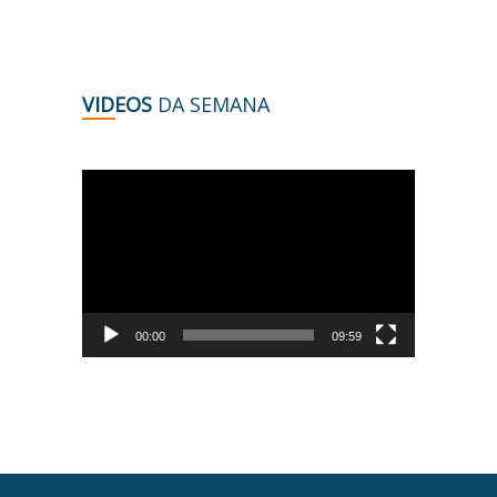
VIDEOS
DA SEMANA
Tocador
de
vídeo
00:00
09:59