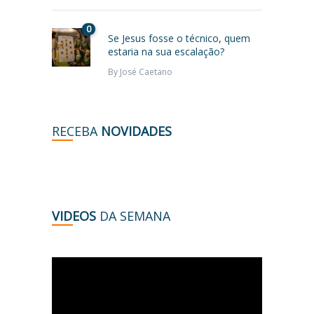
0
Se Jesus fosse o técnico, quem
estaria na sua escalação?
By
José Caetano
RECEBA
NOVIDADES
VIDEOS
DA SEMANA
Tocador
de
vídeo