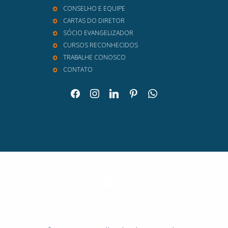
CONSELHO E EQUIPE
CARTAS DO DIRETOR
SÓCIO EVANGELIZADOR
CURSOS RECONHECIDOS
TRABALHE CONOSCO
CONTATO
facebook
instagram
linkedin
pinterest
whatsapp