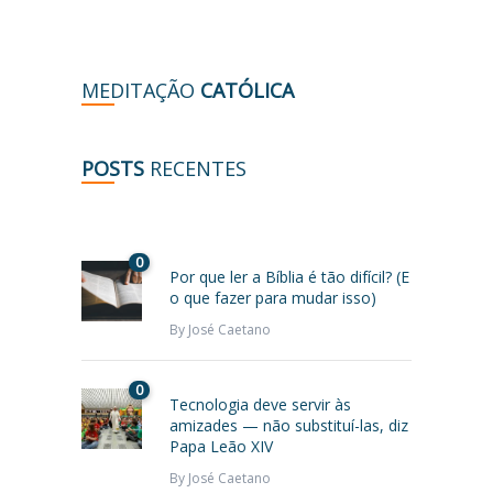
MEDITAÇÃO
CATÓLICA
POSTS
RECENTES
0
Por que ler a Bíblia é tão difícil? (E
o que fazer para mudar isso)
By
José Caetano
0
Tecnologia deve servir às
amizades — não substituí-las, diz
Papa Leão XIV
By
José Caetano