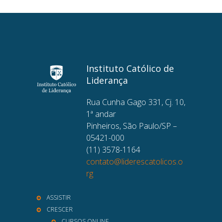
Instituto Católico de
Liderança
Rua Cunha Gago 331, Cj. 10,
1ª andar
Pinheiros, São Paulo/SP –
05421-000
(11) 3578-1164
contato@liderescatolicos.o
rg
ASSISTIR
CRESCER
CURSOS ONLINE