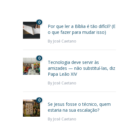
0
Por que ler a Bíblia é tão difícil? (E
o que fazer para mudar isso)
By
José Caetano
0
Tecnologia deve servir às
amizades — não substituí-las, diz
Papa Leão XIV
By
José Caetano
0
Se Jesus fosse o técnico, quem
estaria na sua escalação?
By
José Caetano