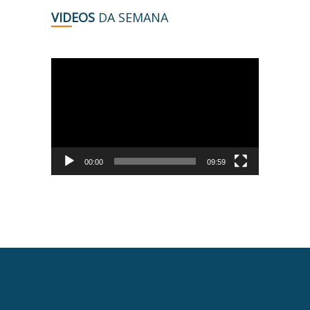
VIDEOS
DA SEMANA
Tocador
de
vídeo
00:00
09:59