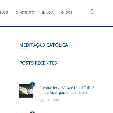
BLOG
O INSTITUTO
LOJA
DOE
MEDITAÇÃO
CATÓLICA
POSTS
RECENTES
0
Por que ler a Bíblia é tão difícil? (E
o que fazer para mudar isso)
By
José Caetano