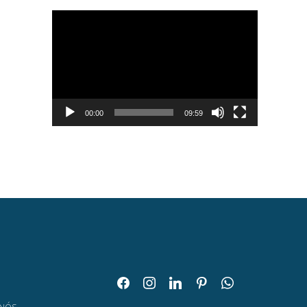
Tocador
de
vídeo
00:00
09:59
facebook
instagram
linkedin
pinterest
whatsapp
O