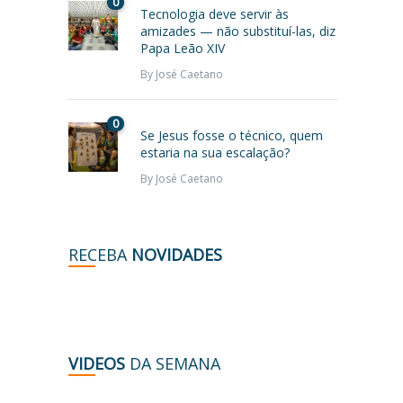
0
Tecnologia deve servir às
amizades — não substituí-las, diz
Papa Leão XIV
By
José Caetano
0
Se Jesus fosse o técnico, quem
estaria na sua escalação?
By
José Caetano
RECEBA
NOVIDADES
VIDEOS
DA SEMANA