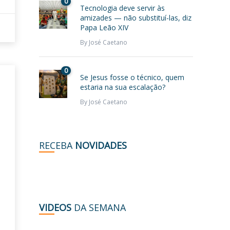
0
Tecnologia deve servir às
amizades — não substituí-las, diz
Papa Leão XIV
By
José Caetano
0
Se Jesus fosse o técnico, quem
estaria na sua escalação?
By
José Caetano
RECEBA
NOVIDADES
VIDEOS
DA SEMANA