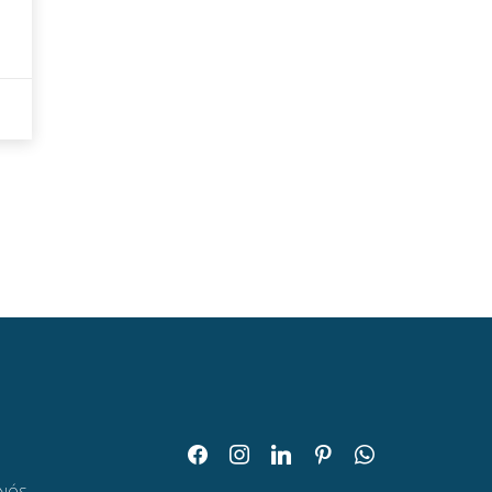
facebook
instagram
linkedin
pinterest
whatsapp
O