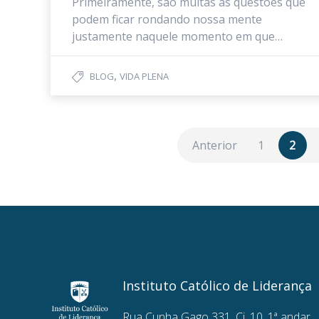
Primeiramente, são muitas as questões que
podem ficar rondando nossa mente
justamente naquele momento em que…
,
BLOG
VIDA PLENA
Anterior
1
2
Instituto Católico de Liderança
Rua Cunha Gago 331, Cj. 10, 1ª andar