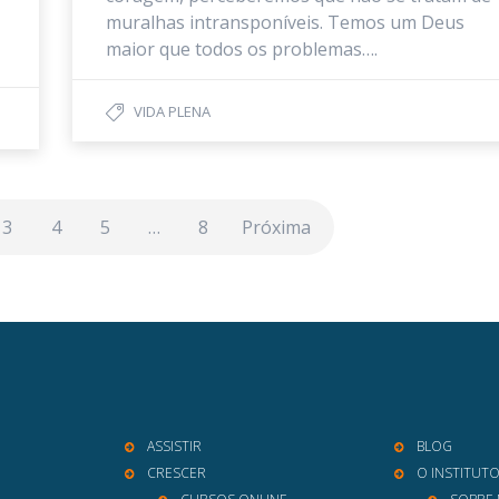
muralhas intransponíveis. Temos um Deus
maior que todos os problemas….
VIDA PLENA
3
4
5
…
8
Próxima
ASSISTIR
BLOG
CRESCER
O INSTITUT