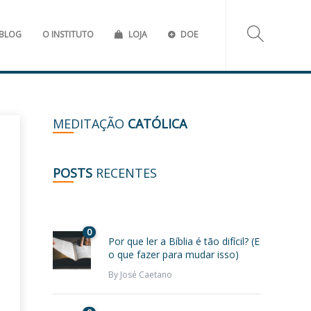
BLOG
O INSTITUTO
LOJA
DOE
MEDITAÇÃO
CATÓLICA
POSTS
RECENTES
0
Por que ler a Bíblia é tão difícil? (E
o que fazer para mudar isso)
By
José Caetano