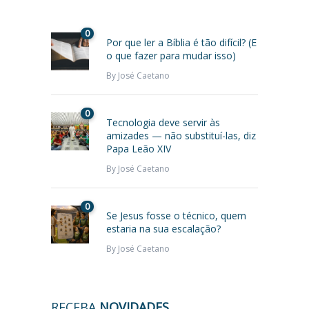
0
Por que ler a Bíblia é tão difícil? (E
o que fazer para mudar isso)
By
José Caetano
0
Tecnologia deve servir às
amizades — não substituí-las, diz
Papa Leão XIV
By
José Caetano
0
Se Jesus fosse o técnico, quem
estaria na sua escalação?
By
José Caetano
RECEBA
NOVIDADES