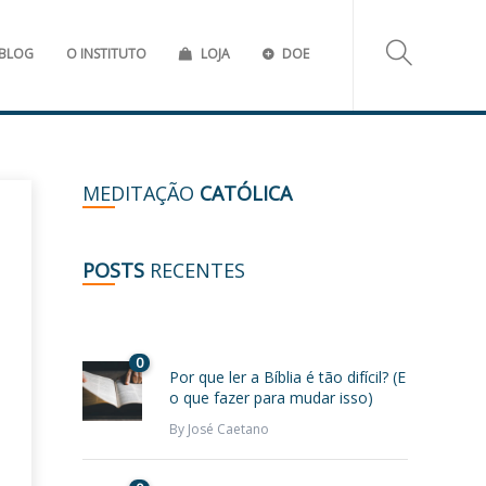
BLOG
O INSTITUTO
LOJA
DOE
MEDITAÇÃO
CATÓLICA
POSTS
RECENTES
0
Por que ler a Bíblia é tão difícil? (E
o que fazer para mudar isso)
By
José Caetano