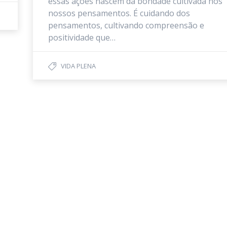
essas ações nascem da bondade cultivada nos
nossos pensamentos. É cuidando dos
pensamentos, cultivando compreensão e
positividade que…
VIDA PLENA