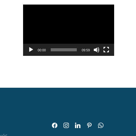
Tocador
de
vídeo
00:00
09:59
facebook
instagram
linkedin
pinterest
whatsapp
O