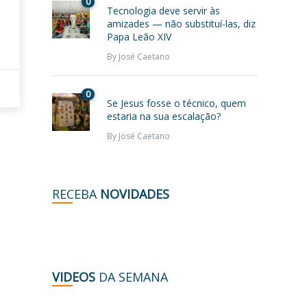
0
Tecnologia deve servir às
amizades — não substituí-las, diz
Papa Leão XIV
By
José Caetano
0
Se Jesus fosse o técnico, quem
estaria na sua escalação?
By
José Caetano
RECEBA
NOVIDADES
VIDEOS
DA SEMANA