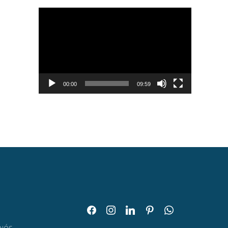
Tocador
de
vídeo
00:00
09:59
facebook
instagram
linkedin
pinterest
whatsapp
O