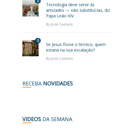
0
Tecnologia deve servir às
amizades — não substituí-las, diz
Papa Leão XIV
By
José Caetano
0
Se Jesus fosse o técnico, quem
estaria na sua escalação?
By
José Caetano
RECEBA
NOVIDADES
VIDEOS
DA SEMANA