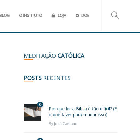
BLOG
O INSTITUTO
LOJA
DOE
MEDITAÇÃO
CATÓLICA
POSTS
RECENTES
0
Por que ler a Bíblia é tão difícil? (E
o que fazer para mudar isso)
By
José Caetano