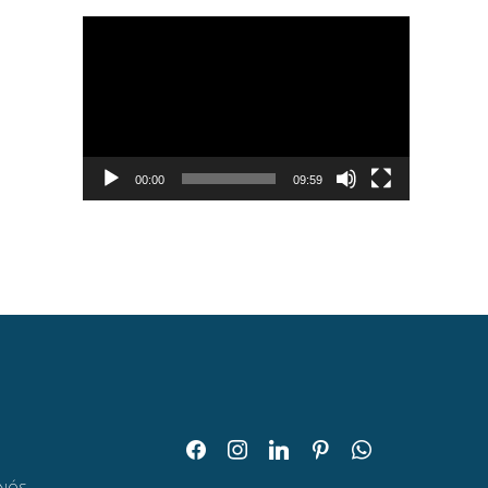
Tocador
de
vídeo
00:00
09:59
facebook
instagram
linkedin
pinterest
whatsapp
O