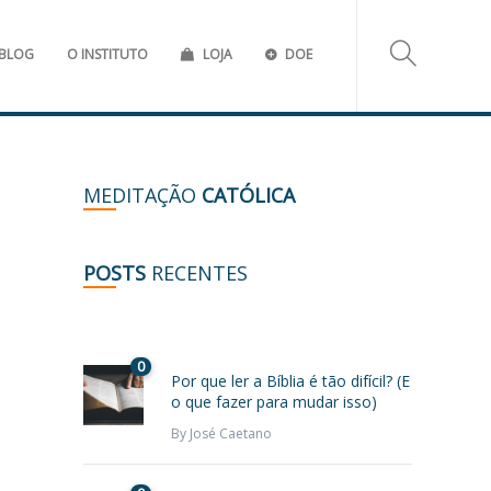
BLOG
O INSTITUTO
LOJA
DOE
MEDITAÇÃO
CATÓLICA
POSTS
RECENTES
0
Por que ler a Bíblia é tão difícil? (E
o que fazer para mudar isso)
By
José Caetano