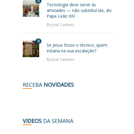
0
Tecnologia deve servir às
amizades — não substituí-las, diz
Papa Leão XIV
By
José Caetano
0
Se Jesus fosse o técnico, quem
estaria na sua escalação?
By
José Caetano
RECEBA
NOVIDADES
VIDEOS
DA SEMANA