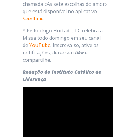
chamada «As sete escolhas do amor»
que está disponível no aplicativo
Seedtime
.
* Pe Rodrigo Hurtado, LC celebra a
Missa todo domingo em seu canal
de
YouTube
. Inscreva-se, ative as
notificações, deixe seu
like
e
compartilhe.
Redação do Instituto Católico de
Liderança