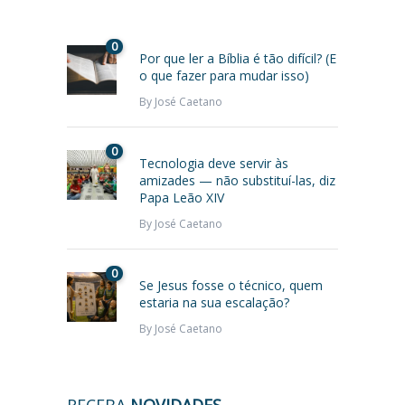
0
Por que ler a Bíblia é tão difícil? (E
o que fazer para mudar isso)
By
José Caetano
0
Tecnologia deve servir às
amizades — não substituí-las, diz
Papa Leão XIV
By
José Caetano
0
Se Jesus fosse o técnico, quem
estaria na sua escalação?
By
José Caetano