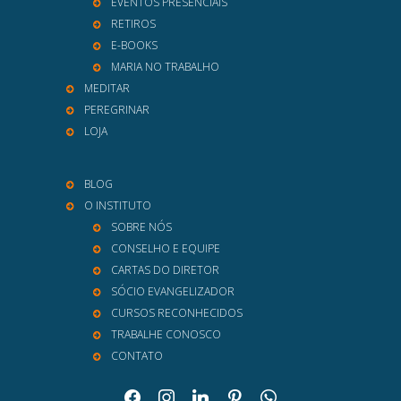
EVENTOS PRESENCIAIS
RETIROS
E-BOOKS
MARIA NO TRABALHO
MEDITAR
PEREGRINAR
LOJA
BLOG
O INSTITUTO
SOBRE NÓS
CONSELHO E EQUIPE
CARTAS DO DIRETOR
SÓCIO EVANGELIZADOR
CURSOS RECONHECIDOS
TRABALHE CONOSCO
CONTATO
facebook
instagram
linkedin
pinterest
whatsapp