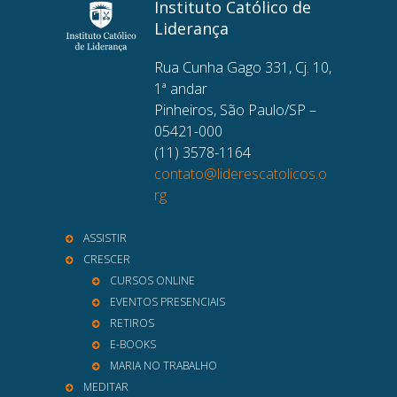
Instituto Católico de
Liderança
Rua Cunha Gago 331, Cj. 10,
1ª andar
Pinheiros, São Paulo/SP –
05421-000
(11) 3578-1164
contato@liderescatolicos.o
rg
ASSISTIR
CRESCER
CURSOS ONLINE
EVENTOS PRESENCIAIS
RETIROS
E-BOOKS
MARIA NO TRABALHO
MEDITAR