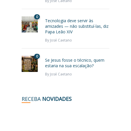
By
José Caetano
0
Tecnologia deve servir às
amizades — não substituí-las, diz
Papa Leão XIV
By
José Caetano
0
Se Jesus fosse o técnico, quem
estaria na sua escalação?
By
José Caetano
RECEBA
NOVIDADES