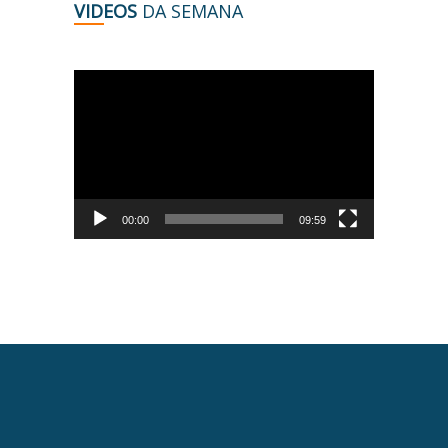
VIDEOS
DA SEMANA
Tocador
de
vídeo
00:00
09:59