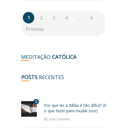
1
2
3
4
…
6
Próxima
MEDITAÇÃO
CATÓLICA
POSTS
RECENTES
0
Por que ler a Bíblia é tão difícil? (E
o que fazer para mudar isso)
By
José Caetano