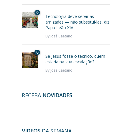
0
Tecnologia deve servir às
amizades — não substituí-las, diz
Papa Leão XIV
By
José Caetano
0
Se Jesus fosse o técnico, quem
estaria na sua escalação?
By
José Caetano
RECEBA
NOVIDADES
VIDEOS
DA SEMANA