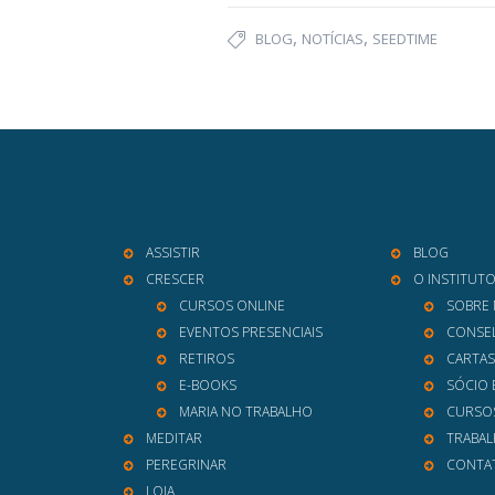
,
,
BLOG
NOTÍCIAS
SEEDTIME
ASSISTIR
BLOG
CRESCER
O INSTITUT
CURSOS ONLINE
SOBRE
EVENTOS PRESENCIAIS
CONSEL
RETIROS
CARTAS
E-BOOKS
SÓCIO 
MARIA NO TRABALHO
CURSO
MEDITAR
TRABA
PEREGRINAR
CONTA
LOJA