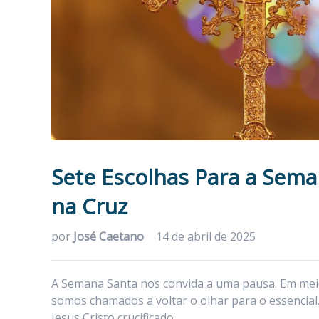
Sete Escolhas Para a Sema
na Cruz
por
José Caetano
14 de abril de 2025
A Semana Santa nos convida a uma pausa. Em meio
somos chamados a voltar o olhar para o essencial.
Jesus Cristo crucificado.