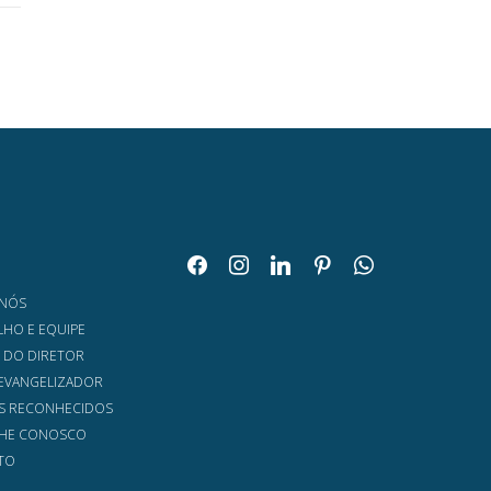
facebook
instagram
linkedin
pinterest
whatsapp
O
 NÓS
HO E EQUIPE
 DO DIRETOR
EVANGELIZADOR
S RECONHECIDOS
LHE CONOSCO
TO