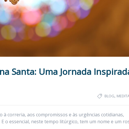
na Santa: Uma Jornada Inspirad
,
BLOG
MEDIT
 à correria, aos compromissos e às urgências cotidianas,
 E o essencial, neste tempo litúrgico, tem um nome e um ros