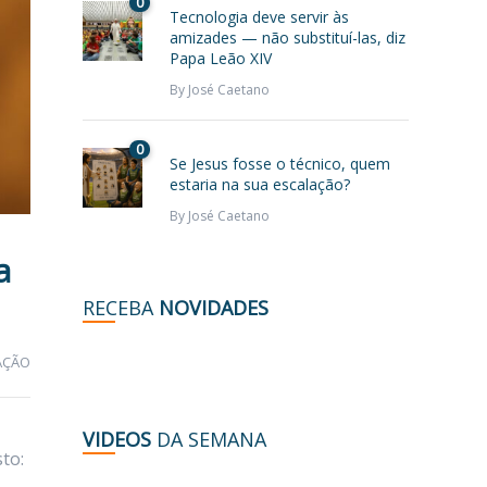
0
Tecnologia deve servir às
amizades — não substituí-las, diz
Papa Leão XIV
By
José Caetano
0
Se Jesus fosse o técnico, quem
estaria na sua escalação?
By
José Caetano
a
RECEBA
NOVIDADES
AÇÃO
VIDEOS
DA SEMANA
to: