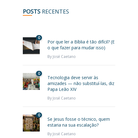
POSTS
RECENTES
0
Por que ler a Bíblia é tão difícil? (E
o que fazer para mudar isso)
By
José Caetano
0
Tecnologia deve servir às
amizades — não substituí-las, diz
Papa Leão XIV
By
José Caetano
0
Se Jesus fosse o técnico, quem
estaria na sua escalação?
By
José Caetano