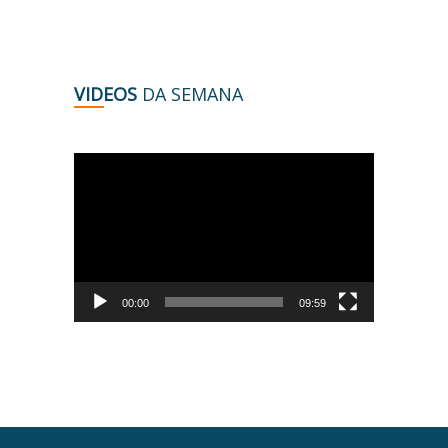
VIDEOS
DA SEMANA
Tocador
de
vídeo
00:00
09:59