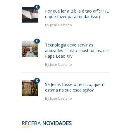
0
Por que ler a Bíblia é tão difícil? (E
o que fazer para mudar isso)
By
José Caetano
0
Tecnologia deve servir às
amizades — não substituí-las, diz
Papa Leão XIV
By
José Caetano
0
Se Jesus fosse o técnico, quem
estaria na sua escalação?
By
José Caetano
RECEBA
NOVIDADES