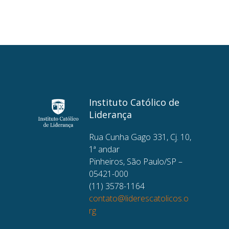
Instituto Católico de
Liderança
Rua Cunha Gago 331, Cj. 10,
1ª andar
Pinheiros, São Paulo/SP –
05421-000
(11) 3578-1164
contato@liderescatolicos.o
rg