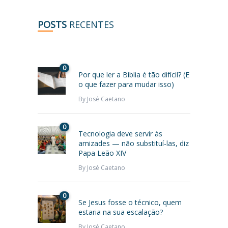
POSTS
RECENTES
0
Por que ler a Bíblia é tão difícil? (E
o que fazer para mudar isso)
By
José Caetano
0
Tecnologia deve servir às
amizades — não substituí-las, diz
Papa Leão XIV
By
José Caetano
0
Se Jesus fosse o técnico, quem
estaria na sua escalação?
By
José Caetano