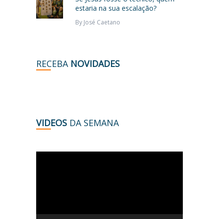
estaria na sua escalação?
By
José Caetano
RECEBA
NOVIDADES
VIDEOS
DA SEMANA
Tocador
de
vídeo