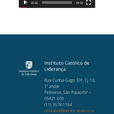
00:00
09:59
Instituto Católico de
Liderança
Rua Cunha Gago 331, Cj. 10,
1ª andar
Pinheiros, São Paulo/SP –
05421-000
(11) 3578-1164
contato@liderescatolicos.o