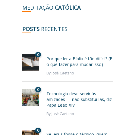
MEDITAÇÃO
CATÓLICA
POSTS
RECENTES
0
Por que ler a Bíblia é tão difícil? (E
o que fazer para mudar isso)
By
José Caetano
0
Tecnologia deve servir às
amizades — não substituí-las, diz
Papa Leão XIV
By
José Caetano
0
Se Jesus fosse o técnico, quem