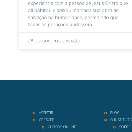
experiência com a pessoa de Jesus Cristo que
ali habitou e deixou marcada sua obra de
salvação na humanidade, permitindo que
todas as gerações pudessem…
,
CURSOS
PEREGRINAÇÃO
ASSISTIR
BLOG
CRESCER
O INSTITUT
CURSOS ONLINE
SOBRE