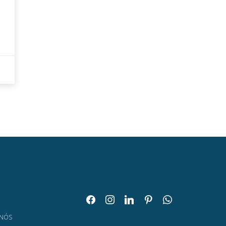
facebook
instagram
linkedin
pinterest
whatsapp
O
 NÓS