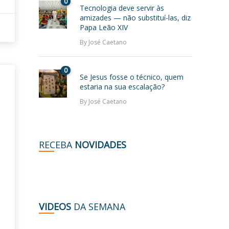
0
Tecnologia deve servir às
amizades — não substituí-las, diz
Papa Leão XIV
By
José Caetano
0
Se Jesus fosse o técnico, quem
estaria na sua escalação?
By
José Caetano
RECEBA
NOVIDADES
VIDEOS
DA SEMANA