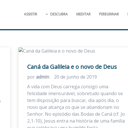
ASSISTIR
DESCUBRA
MEDITAR
PEREGRINAR
Caná da Galileia e o novo de Deus
por
admin
20 de junho de 2019
A vida com Deus carrega consigo uma
felicidade imensurável, sobretudo quando se
tem disposição para buscar, dia após dia, o
e
novo que alcança os que se abandonam no
m
Senhor. No episódio das Bodas de Caná (cf. Jo
2,1-10), Jesus entra na história de uma família
que celebrava uma humilde festa…