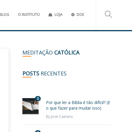
BLOG
O INSTITUTO
LOJA
DOE
MEDITAÇÃO
CATÓLICA
POSTS
RECENTES
0
Por que ler a Bíblia é tão difícil? (E
o que fazer para mudar isso)
By
José Caetano