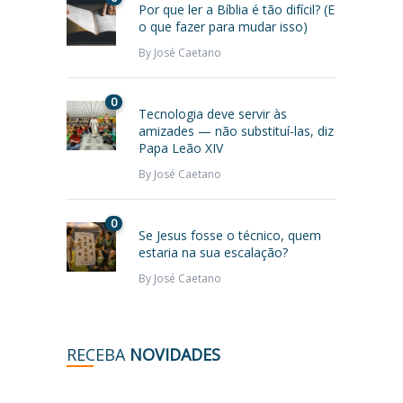
Por que ler a Bíblia é tão difícil? (E
o que fazer para mudar isso)
By
José Caetano
0
Tecnologia deve servir às
amizades — não substituí-las, diz
Papa Leão XIV
By
José Caetano
0
Se Jesus fosse o técnico, quem
estaria na sua escalação?
By
José Caetano
RECEBA
NOVIDADES