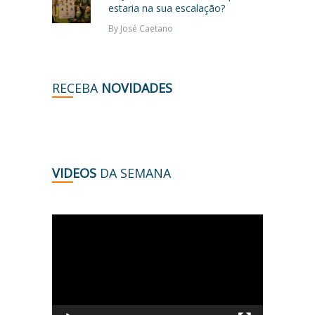
estaria na sua escalação?
By
José Caetano
RECEBA
NOVIDADES
VIDEOS
DA SEMANA
Tocador
de
vídeo