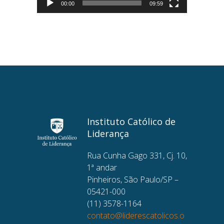
00:00
09:59
Instituto Católico de
Liderança
Rua Cunha Gago 331, Cj. 10,
1ª andar
Pinheiros, São Paulo/SP –
05421-000
(11) 3578-1164
contato@liderescatolicos.o