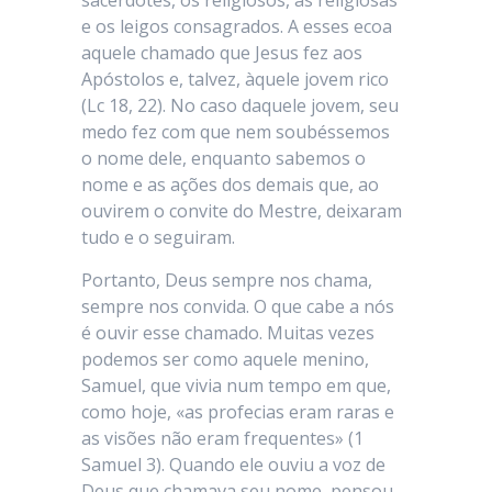
sacerdotes, os religiosos, as religiosas
e os leigos consagrados. A esses ecoa
aquele chamado que Jesus fez aos
Apóstolos e, talvez, àquele jovem rico
(Lc 18, 22). No caso daquele jovem, seu
medo fez com que nem soubéssemos
o nome dele, enquanto sabemos o
nome e as ações dos demais que, ao
ouvirem o convite do Mestre, deixaram
tudo e o seguiram.
Portanto, Deus sempre nos chama,
sempre nos convida. O que cabe a nós
é ouvir esse chamado. Muitas vezes
podemos ser como aquele menino,
Samuel, que vivia num tempo em que,
como hoje, «as profecias eram raras e
as visões não eram frequentes» (1
Samuel 3). Quando ele ouviu a voz de
Deus que chamava seu nome, pensou