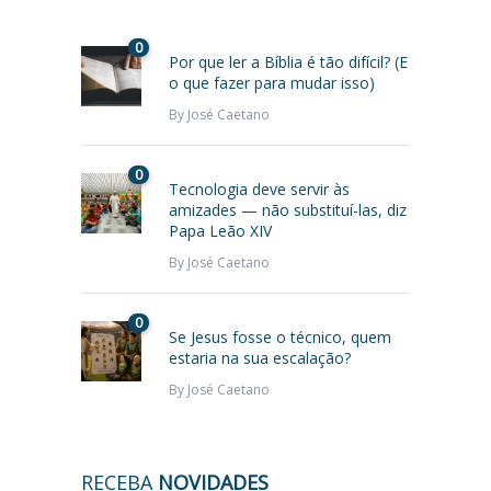
0
Por que ler a Bíblia é tão difícil? (E
o que fazer para mudar isso)
By
José Caetano
0
Tecnologia deve servir às
amizades — não substituí-las, diz
Papa Leão XIV
By
José Caetano
0
Se Jesus fosse o técnico, quem
estaria na sua escalação?
By
José Caetano
RECEBA
NOVIDADES