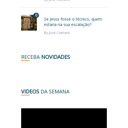
0
Se Jesus fosse o técnico, quem
estaria na sua escalação?
By
José Caetano
RECEBA
NOVIDADES
VIDEOS
DA SEMANA
Tocador
de
vídeo