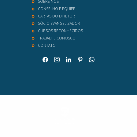
SOBRE NÓS
CONSELHO E EQUIPE
CARTAS DO DIRETOR
SÓCIO EVANGELIZADOR
CURSOS RECONHECIDOS
TRABALHE CONOSCO
CONTATO
facebook
instagram
linkedin
pinterest
whatsapp