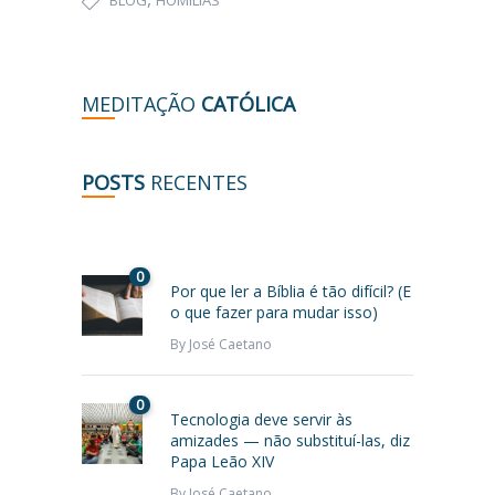
BLOG
HOMILIAS
MEDITAÇÃO
CATÓLICA
POSTS
RECENTES
0
Por que ler a Bíblia é tão difícil? (E
o que fazer para mudar isso)
By
José Caetano
0
Tecnologia deve servir às
amizades — não substituí-las, diz
Papa Leão XIV
By
José Caetano