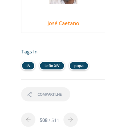
José Caetano
Tags In
IA
Leão XIV
papa
COMPARTILHE
508
/ 511