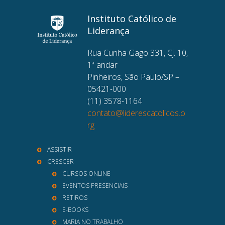
Instituto Católico de
Liderança
Rua Cunha Gago 331, Cj. 10,
1ª andar
Pinheiros, São Paulo/SP –
05421-000
(11) 3578-1164
contato@liderescatolicos.o
rg
ASSISTIR
CRESCER
CURSOS ONLINE
EVENTOS PRESENCIAIS
RETIROS
E-BOOKS
MARIA NO TRABALHO