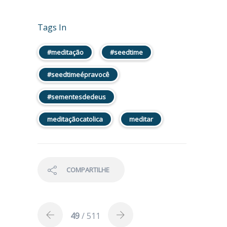
Tags In
#meditação
#seedtime
#seedtimeépravocê
#sementesdedeus
meditaçãocatolica
meditar
COMPARTILHE
49
/ 511