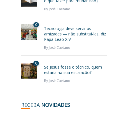
o que fazer para mudar isso)
By
José Caetano
0
Tecnologia deve servir às
amizades — não substituí-las, diz
Papa Leão XIV
By
José Caetano
0
Se Jesus fosse o técnico, quem
estaria na sua escalação?
By
José Caetano
RECEBA
NOVIDADES