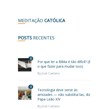
MEDITAÇÃO
CATÓLICA
POSTS
RECENTES
0
Por que ler a Bíblia é tão difícil? (E
o que fazer para mudar isso)
By
José Caetano
0
Tecnologia deve servir às
amizades — não substituí-las, diz
Papa Leão XIV
By
José Caetano