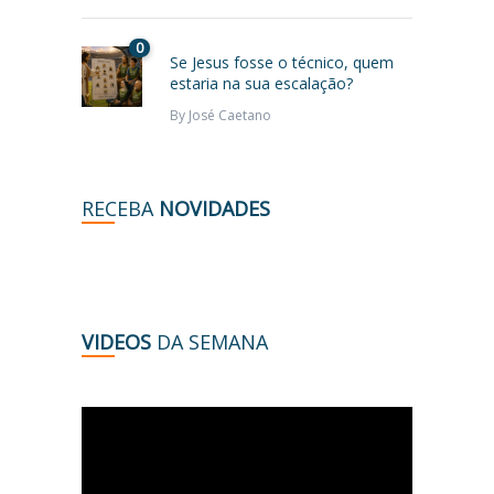
0
Se Jesus fosse o técnico, quem
estaria na sua escalação?
By
José Caetano
RECEBA
NOVIDADES
VIDEOS
DA SEMANA
Tocador
de
vídeo