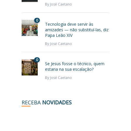
By
José Caetano
0
Tecnologia deve servir às
amizades — não substituí-las, diz
Papa Leão XIV
By
José Caetano
0
Se Jesus fosse o técnico, quem
estaria na sua escalação?
By
José Caetano
RECEBA
NOVIDADES