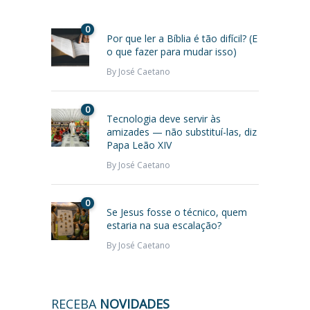
0
Por que ler a Bíblia é tão difícil? (E
o que fazer para mudar isso)
By
José Caetano
0
Tecnologia deve servir às
amizades — não substituí-las, diz
Papa Leão XIV
By
José Caetano
0
Se Jesus fosse o técnico, quem
estaria na sua escalação?
By
José Caetano
RECEBA
NOVIDADES