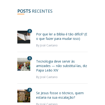
POSTS
RECENTES
0
Por que ler a Bíblia é tão difícil? (E
o que fazer para mudar isso)
By
José Caetano
0
Tecnologia deve servir às
amizades — não substituí-las, diz
Papa Leão XIV
By
José Caetano
0
Se Jesus fosse o técnico, quem
estaria na sua escalação?
By
José Caetano