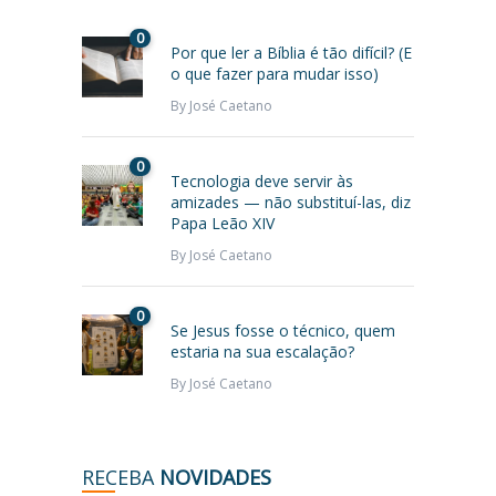
0
Por que ler a Bíblia é tão difícil? (E
o que fazer para mudar isso)
By
José Caetano
0
Tecnologia deve servir às
amizades — não substituí-las, diz
Papa Leão XIV
By
José Caetano
0
Se Jesus fosse o técnico, quem
estaria na sua escalação?
By
José Caetano
RECEBA
NOVIDADES