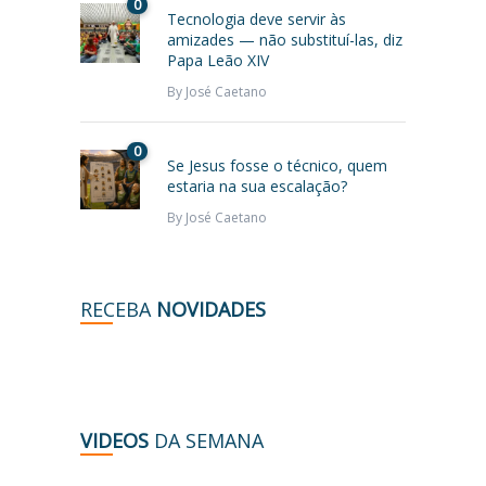
0
Tecnologia deve servir às
amizades — não substituí-las, diz
Papa Leão XIV
By
José Caetano
0
Se Jesus fosse o técnico, quem
estaria na sua escalação?
By
José Caetano
RECEBA
NOVIDADES
VIDEOS
DA SEMANA