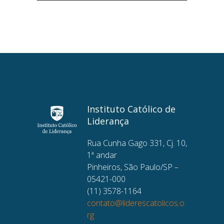
Instituto Católico de
Liderança
Rua Cunha Gago 331, Cj. 10,
1ª andar
Pinheiros, São Paulo/SP –
05421-000
(11) 3578-1164
contato@liderescatolicos.o
rg