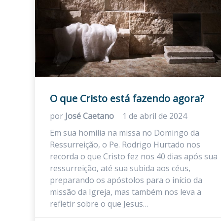
O que Cristo está fazendo agora?
por
José Caetano
1 de abril de 2024
Em sua homilia na missa no Domingo da
Ressurreição, o Pe. Rodrigo Hurtado nos
recorda o que Cristo fez nos 40 dias após sua
ressurreição, até sua subida aos céus,
preparando os apóstolos para o início da
missão da Igreja, mas também nos leva a
refletir sobre o que Jesus…