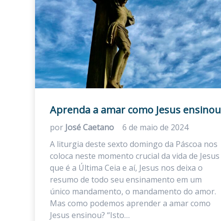
Aprenda a amar como Jesus ensinou
por
José Caetano
6 de maio de 2024
A liturgia deste sexto domingo da Páscoa nos
coloca neste momento crucial da vida de Jesus
que é a Última Ceia e aí, Jesus nos deixa o
resumo de todo seu ensinamento em um
único mandamento, o mandamento do amor.
Mas como podemos aprender a amar como
Jesus ensinou? “Isto…