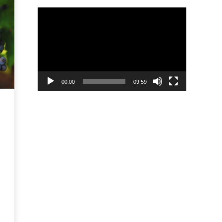
Tocador
de
vídeo
00:00
09:59