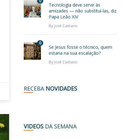
0
Tecnologia deve servir às
amizades — não substituí-las, diz
Papa Leão XIV
By
José Caetano
0
Se Jesus fosse o técnico, quem
estaria na sua escalação?
By
José Caetano
RECEBA
NOVIDADES
VIDEOS
DA SEMANA