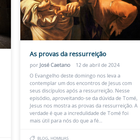
As provas da ressurreição
por
José Caetano
12 de abril de 2024
O Evangelho deste domingo nos leva a
contemplar um dos encontros de Jesus com
seus discípulos após a ressurreição. Nesse
episódio, aproveitando-se da dúvida de Tomé,
Jesus nos mostra as provas da ressurreição. A
verdade é que a incredulidade de Tomé foi
mais útil para nós do que a fé…
,
BLOG
HOMILIAS