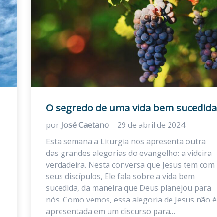
O segredo de uma vida bem sucedida
por
José Caetano
29 de abril de 2024
Esta semana a Liturgia nos apresenta outra
das grandes alegorias do evangelho: a videira
verdadeira. Nesta conversa que Jesus tem com
seus discípulos, Ele fala sobre a vida bem
sucedida, da maneira que Deus planejou para
nós. Como vemos, essa alegoria de Jesus não é
apresentada em um discurso para…